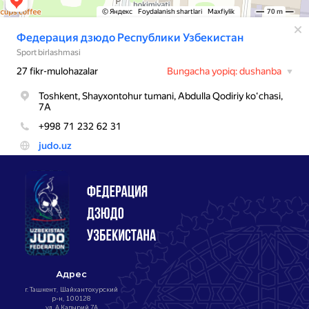
Адрес
г. Ташкент, Шайхантохурский
р-н, 100128
ул. А.Кадырий 7А