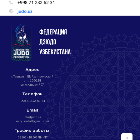
Адрес
г. Ташкент, Шайхантохурский
р-н, 100128
ул. А.Кадырий 7А
Телефон
+998 71 232-62-31
Email
info@judo.uz
uzbjudofed@gmail.com
График работы:
09:00 - 18:00 ПН-ПТ
↑