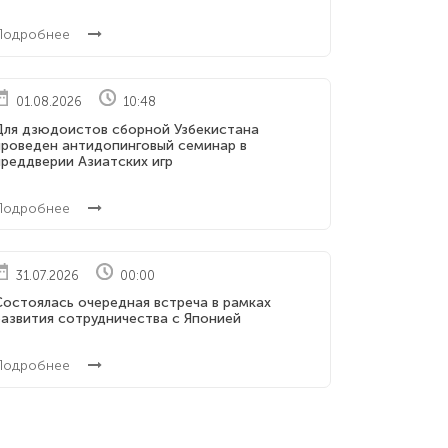
Подробнее
01.08.2026
10:48
Для дзюдоистов сборной Узбекистана
проведен антидопинговый семинар в
реддверии Азиатских игр
Подробнее
31.07.2026
00:00
Состоялась очередная встреча в рамках
развития сотрудничества с Японией
Подробнее