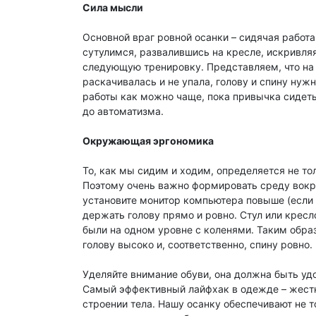
Сила мысли
Основной враг ровной осанки – сидячая работ
сутулимся, развалившись на кресле, искривляя
следующую тренировку. Представляем, что на 
раскачивалась и не упала, голову и спину нуж
работы как можно чаще, пока привычка сидет
до автоматизма.
Окружающая эргономика
То, как мы сидим и ходим, определяется не т
Поэтому очень важно формировать среду вокруг
установите монитор компьютера повыше (если э
держать голову прямо и ровно. Стул или кресл
были на одном уровне с коленями. Таким обра
голову высоко и, соответственно, спину ровно.
Уделяйте внимание обуви, она должна быть удо
Самый эффективный лайфхак в одежде – жестк
строении тела. Нашу осанку обеспечивают не 