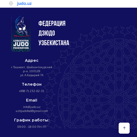
Адрес
г. Ташкент, Шайхантохурский
р-н, 100128
ул. А.Кадырий 7А
Телефон
+998 71 232-62-31
Email
info@judo.uz
uzbjudofed@gmail.com
График работы:
09:00 - 18:00 ПН-ПТ
↑