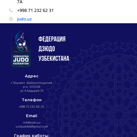
Адрес
г. Ташкент, Шайхантохурский
р-н, 100128
ул. А.Кадырий 7А
Телефон
+998 71 232-62-31
Email
info@judo.uz
uzbjudofed@gmail.com
График работы: