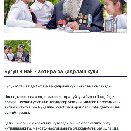
Бугун 9 май - Хотира ва қадрлаш куни!
Бугун юртимизда Хотира ва қадрлаш куни кенг нишонланади.
Инсон, миллат ва халқ тарихий хотира туйғуси билан барҳаётдир.
Хотира – кечаги ўтмишни, аждодлар ўгитини, миллий меросимизни
англатиб турувчи – муқаддас китоб зарварақлари каби ҳаётимизни
ёритиб туради.
Қадр – инсонни юксакликка кўтаради, унинг фаолиятига, орзу-
интилишларига, мақсад-маслакларига олижаноблик бағишлайди.