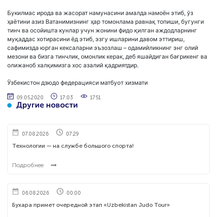
Букилмас ирода ва жасорат намунасини амалда намоён этиб, ўз
ҳаётини азиз Ватанимизнинг ҳар томонлама равнақ топиши, бугунги
тинч ва осойишта кунлар учун жонини фидо қилган аждодларнинг
муқаддас хотирасини ёд этиб, эзгу ишларини давом эттириш,
сафимизда юрган кексаларни эъзозлаш – одамийликнинг энг олий
мезони ва бизга тинчлик, омонлик керак, деб яшайдиган бағрикенг ва
олижаноб халқимизга хос азалий қадриятдир.
Ўзбекистон дзюдо федерацияси матбуот хизмати
09.05.2020
17:03
1751
Другие новости
07.08.2026
07:29
Технологии — на службе большого спорта!
Подробнее
06.08.2026
00:00
Бухара примет очередной этап «Uzbekistan Judo Tour»