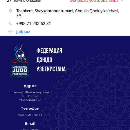
Адрес
г. Ташкент, Шайхантохурский
р-н, 100128
ул. А.Кадырий 7А
Телефон
+998 71 232-62-31
Email
info@judo.uz