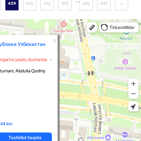
...
440
441
442
446
447
»
439