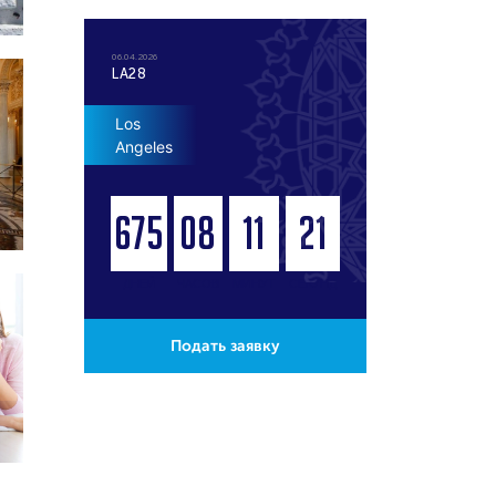
06.04.2026
LA28
Los
Angeles
675
08
11
20
ДНЕЙ
ЧАСОВ
МИНУТ
СЕКУНД
Подать заявку