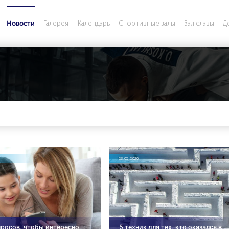
Галерея
Календарь
Спортивные залы
Зал славы
Д
Новости
28.05.2020
просов, чтобы интересно
5 техник для тех, кто оказался в