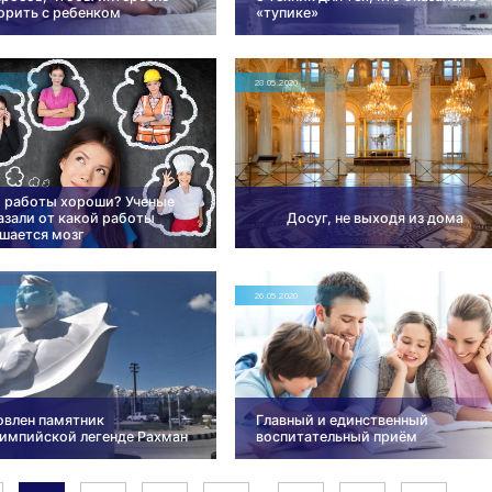
орить с ребенком
«тупике»
28.05.2020
и работы хороши? Ученые
азали от какой работы
Досуг, не выходя из дома
шается мозг
26.05.2020
овлен памятник
Главный и единственный
импийской легенде Рахман
воспитательный приём