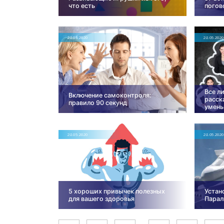
что есть
погов
28.05.2020
28.05.2020
Все л
Включение самоконтроля:
расск
правило 90 секунд
умень
28.05.2020
28.05.2020
5 хороших привычек полезных
Устан
для вашего здоровья
Парал