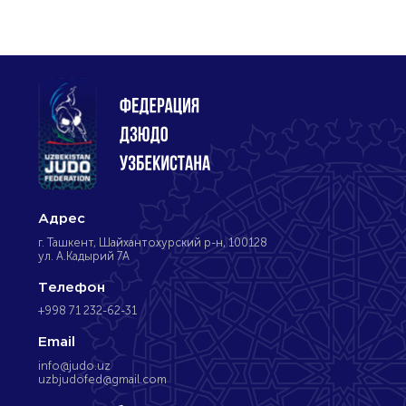
Адрес
г. Ташкент, Шайхантохурский р-н, 100128
ул. А.Кадырий 7А
Телефон
+998 71 232-62-31
Email
info@judo.uz
uzbjudofed@gmail.com