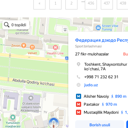
...
«
1
2
436
437
438