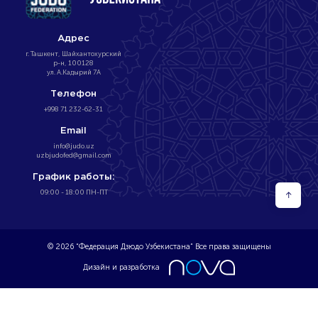
Адрес
г. Ташкент, Шайхантохурский
р-н, 100128
ул. А.Кадырий 7А
Телефон
+998 71 232-62-31
Email
info@judo.uz
uzbjudofed@gmail.com
График работы:
09:00 - 18:00 ПН-ПТ
↑
© 2026 “Федерация Дзюдо Узбекистана” Все права защищены
Дизайн и разработка