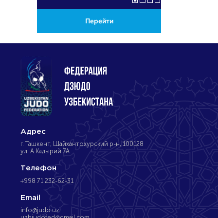
Перейти
Пе
Адрес
г. Ташкент, Шайхантохурский р-н, 100128
ул. А.Кадырий 7А
Телефон
+998 71 232-62-31
Email
info@judo.uz
uzbjudofed@gmail.com