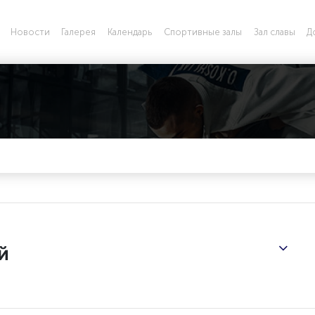
Новости
Галерея
Календарь
Спортивные залы
Зал славы
Д
й