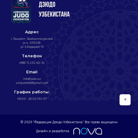
Адрес
г. Ташкент, Шайхантохурский
р-н, 100128
ул. А.Кадырий 7А
Телефон
+998 71 232-62-31
Email
info@judo.uz
uzbjudofed@gmail.com
График работы:
09:00 - 18:00 ПН-ПТ
↑
© 2026 “Федерация Дзюдо Узбекистана” Все права защищены
Дизайн и разработка