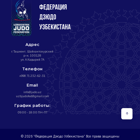
Адрес
г. Ташкент, Шайхантохурский
р-н, 100128
ул. А.Кадырий 7А
Телефон
+998 71 232-62-31
Email
info@judo.uz
uzbjudofed@gmail.com
График работы:
09:00 - 18:00 ПН-ПТ
↑
© 2026 “Федерация Дзюдо Узбекистана” Все права защищены