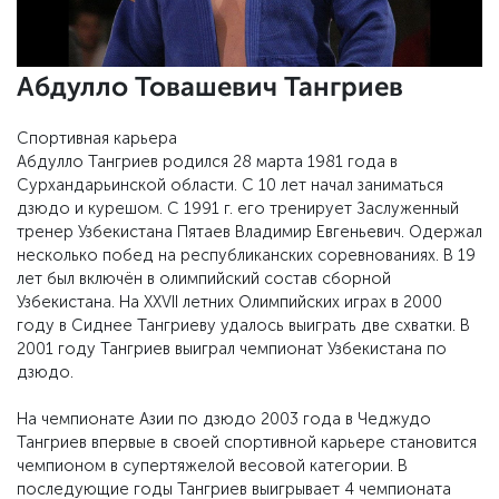
Абдулло Товашевич Тангриев
Спортивная карьера
Абдулло Тангриев родился 28 марта 1981 года в
Сурхандарьинской области. C 10 лет начал заниматься
дзюдо и курешом. С 1991 г. его тренирует Заслуженный
тренер Узбекистана Пятаев Владимир Евгеньевич. Одержал
несколько побед на республиканских соревнованиях. В 19
лет был включён в олимпийский состав сборной
Узбекистана. На XXVII летних Олимпийских играх в 2000
году в Сиднее Тангриеву удалось выиграть две схватки. В
2001 году Тангриев выиграл чемпионат Узбекистана по
дзюдо.
На чемпионате Азии по дзюдо 2003 года в Чеджудо
Тангриев впервые в своей спортивной карьере становится
чемпионом в супертяжелой весовой категории. В
последующие годы Тангриев выигрывает 4 чемпионата