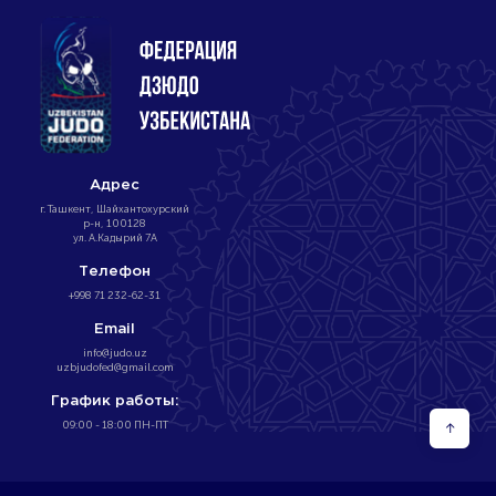
Адрес
г. Ташкент, Шайхантохурский
р-н, 100128
ул. А.Кадырий 7А
Телефон
+998 71 232-62-31
Email
info@judo.uz
uzbjudofed@gmail.com
График работы:
09:00 - 18:00 ПН-ПТ
↑