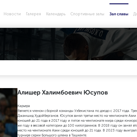
Новости
Галерея
Календарь
Спортивные залы
Д
Зал славы
Алишер Халимбоевич Юсупов
Карьера
Является членом сборной команды Узбекистана по дзюдо с 2017 года. Тре
Джамшид Худойберганов. Юсупов занял третье место на чемпионате Азии
юношей до 21 года в 2017 году и пятое на чемпионате мира среди юниоро
же году в весовой категории до 100 килограммов. В 2018 году он занял вт
место на чемпионате Азии среди юношей до 21 года. В 2023 году выиграл
турнире серии Большого шлема в Ташкенте.