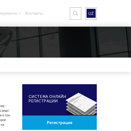
UZ
окументы
Контакты
CИСТЕМА ОНЛАЙН
РЕГИСТРАЦИИ
нер -
 среди
в в том
орое
Регистрация
 на