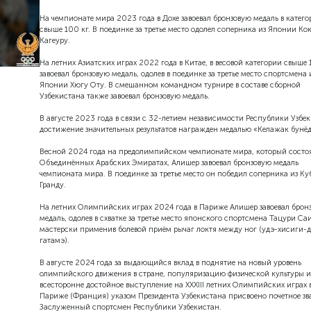
На чемпионате мира 2023 года в Дохе завоевал бронзовую медаль в катего
свыше 100 кг. В поединке за третье место одолел соперника из Японии Ко
Кагеуру.
На летних Азиатских играх 2022 года в Китае, в весовой категории свыше 
завоевал бронзовую медаль, одолев в поединке за третье место спортсмена 
Японии Хюгу Оту. В смешанном командном турнире в составе сборной
Узбекистана также завоевал бронзовую медаль.
В августе 2023 года в связи с 32-летием независимости Республики Узбек
достижение значительных результатов награжден медалью «Келажак бунё
Весной 2024 года на предолимпийском чемпионате мира, который состоя
Объединённых Арабских Эмиратах, Алишер завоевал бронзовую медаль
чемпионата мира. В поединке за третье место он победил соперника из К
Гранду.
На летних Олимпийских играх 2024 года в Париже Алишер завоевал брон
медаль, одолев в схватке за третье место японского спортсмена Тацури Саи
мастерски применив болевой приём рычаг локтя между ног (удэ-хисиги-
гатамэ).
В августе 2024 года за выдающийся вклад в поднятие на новый уровень
олимпийского движения в стране, популяризацию физической культуры и
всесторонне достойное выступление на XXXIII летних Олимпийских играх в
Париже (Франция) указом Президента Узбекистана присвоено почетное зв
Заслуженный спортсмен Республики Узбекистан.