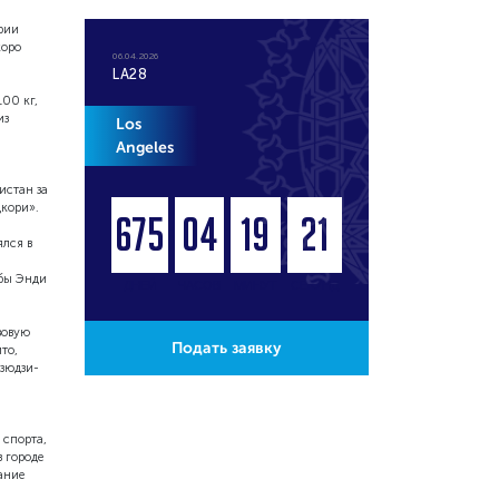
рии
коро
06.04.2026
LA28
100 кг,
из
Los
Angeles
истан за
дкори».
675
04
19
20
лся в
убы Энди
ДНЕЙ
ЧАСОВ
МИНУТ
СЕКУНД
зовую
Подать заявку
то,
дзюдзи-
 спорта,
 городе
ание