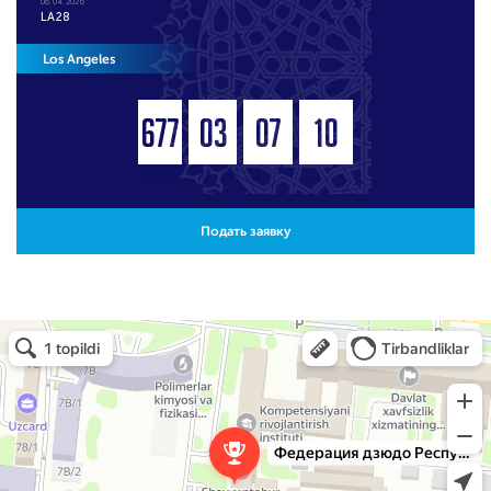
06.04.2026
LA28
Los Angeles
677
03
07
10
ДНЕЙ
ЧАСОВ
МИНУТ
СЕКУНД
Подать заявку