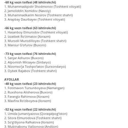
-60 kg vazn toifasi (48 ishtirokchi)
1. Muhammadqodir Shodmonov (Toshkent viloyati)
2. Jamoliddin Xomidov (Navoiy)
3. Muhammadkarim Nosirov (Toshkent shahri)
3. Arapbay Daurbayev (Toshkent viloyati)
-66 kg vazn toifasi (63 ishtirokchi)
1. Hasanboy Elmurodov (Toshkent viloyati)
2. Izzatbek Ro‘zimatov (Xorazm)
3. Murodil Murodilloyev (Toshkent shahri)
3. Mansur G‘ofurov (Buxoro)
-73 kg vazn toifasi (76 ishtirokchi)
1. Sanjar Ashurov (Buxoro)
2. Alpomish Mirzayev (Sirdaryo)
3. Nizomxo‘ja Toshpo‘latov (Surxondaryo)
3. Oybek Rajabov (Toshkent shahri)
AYOLLAR
-48 kg vazn toifasi (23 ishtirokchi)
1. Fotimaxon Tursunboyeva (Namangan)
2. Ruxshona Alisherova (Buxoro)
3. Farangiz Rahimova (Xorazm)
3. Maxfira Ro‘ziboyeva (Xorazm)
-52 kg vazn toifasi (22 ishtirokchi)
1. Umida Jumaniyazova (Qoraqalpog‘iston)
2. Sitora Elmurodova (Toshkent shahri)
3. So‘g‘diyona Rafkatova (Xorazm)
3. Mubinabonu Valijonova (Andijon)