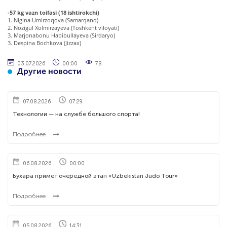
-57 kg vazn toifasi (18 ishtirokchi)
1. Nigina Umirzoqova (Samarqand)
2. Nozigul Xolmirzayeva (Toshkent viloyati)
3. Marjonabonu Habibullayeva (Sirdaryo)
3. Despina Bochkova (Jizzax)
03.07.2026
00:00
78
Другие новости
07.08.2026
07:29
Технологии — на службе большого спорта!
Подробнее
06.08.2026
00:00
Бухара примет очередной этап «Uzbekistan Judo Tour»
Подробнее
05.08.2026
14:31