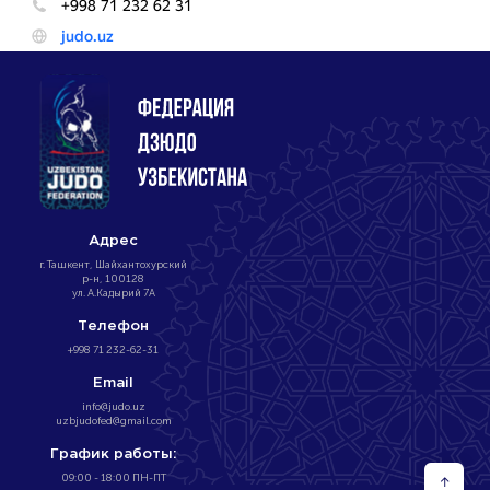
Адрес
г. Ташкент, Шайхантохурский
р-н, 100128
ул. А.Кадырий 7А
Телефон
+998 71 232-62-31
Email
info@judo.uz
uzbjudofed@gmail.com
График работы:
09:00 - 18:00 ПН-ПТ
↑