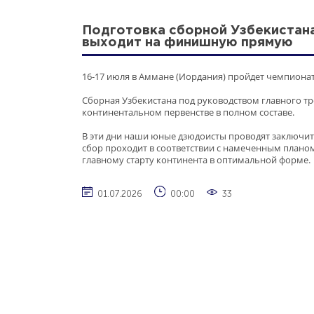
Подготовка сборной Узбекистана
выходит на финишную прямую
16-17 июля в Аммане (Иордания) пройдет чемпионат
Сборная Узбекистана под руководством главного т
континентальном первенстве в полном составе.
В эти дни наши юные дзюдоисты проводят заключит
сбор проходит в соответствии с намеченным планом
главному старту континента в оптимальной форме.
01.07.2026
00:00
33