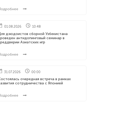
Подробнее
01.08.2026
10:48
Для дзюдоистов сборной Узбекистана
проведен антидопинговый семинар в
реддверии Азиатских игр
Подробнее
31.07.2026
00:00
Состоялась очередная встреча в рамках
развития сотрудничества с Японией
Подробнее