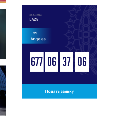
06.04.2026
LA28
Los
Angeles
677
06
37
06
ДНЕЙ
ЧАСОВ
МИНУТ
СЕКУНД
Подать заявку
о