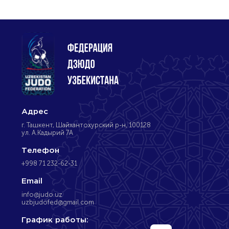
Адрес
г. Ташкент, Шайхантохурский р-н, 100128
ул. А.Кадырий 7А
Телефон
+998 71 232-62-31
Email
info@judo.uz
uzbjudofed@gmail.com
График работы: