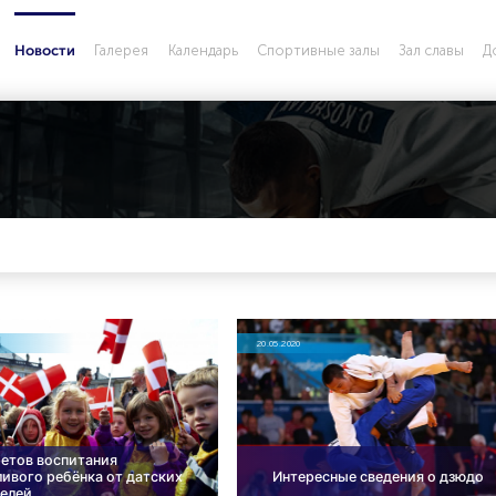
Галерея
Календарь
Спортивные залы
Зал славы
Д
Новости
20.05.2020
ретов воспитания
ливого ребёнка от датских
Интересные сведения о дзюдо
елей