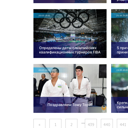
20.05.2020
20.05.2020
Определены даты олимпийских
5 при
квалификационных турниров FIBA
прини
20.05.2020
19.05.2020
Крепк
Поздравляем Тому Тори!
сильн
...
«
1
2
439
440
441