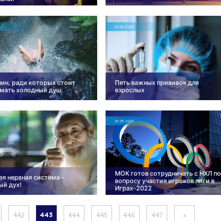
20.05.2020
чин, ради которых стоит
Пять важных прививок для
мать холодный душ
взрослых
19.05.2020
МОК готов сотрудничать с НХЛ п
ая нервная система –
вопросу участия игроков лиги в
ый дух!
Играх-2022
442
444
445
446
447
»
443