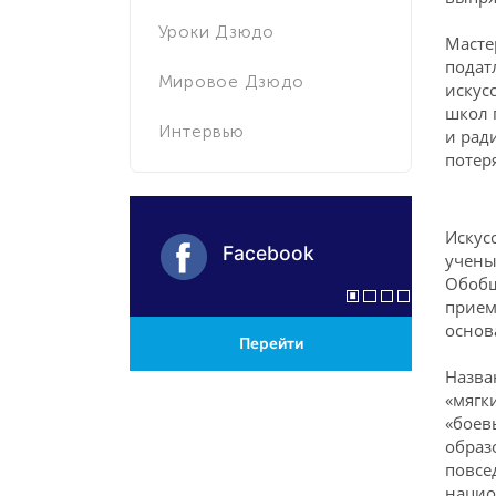
Уроки Дзюдо
Масте
подат
Мировое Дзюдо
искус
школ 
Интервью
и рад
потер
Искус
Facebook
учены
Обобщ
прием
основ
Перейти
Назва
«мягк
«боев
образ
повсе
нацио