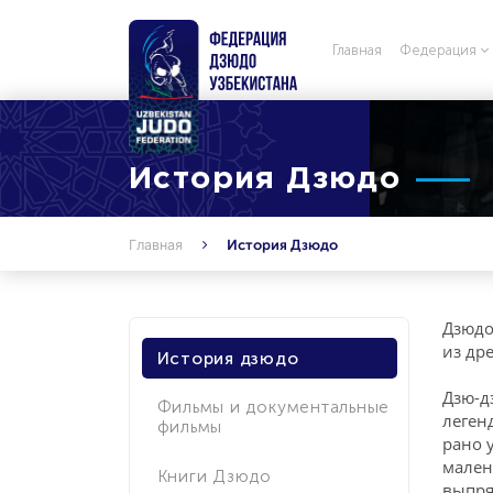
Главная
Федерация
История Дзюдо
Главная
История Дзюдо
Дзюдо
из др
История дзюдо
Дзю-д
Фильмы и документальные
леген
фильмы
рано 
мален
Книги Дзюдо
выпря