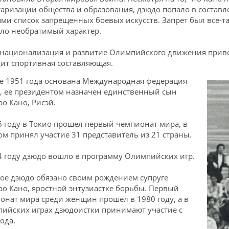
аризации общества и образования, дзюдо попало в соста
ями список запрещенных боевых искусств. Запрет был все-та
ло необратимый характер.
национализация и развитие Олимпийского движения привод
ит спортивная составляющая.
е 1951 года основана Международная федерация
, ее президентом назначен единственный сын
ро Кано, Рисэй.
6 году в Токио прошел первый чемпионат мира, в
ом принял участие 31 представитель из 21 страны.
4 году дзюдо вошло в программу Олимпийских игр.
ое дзюдо обязано своим рождением супруге
ро Кано, яростной энтузиастке борьбы. Первый
онат мира среди женщин прошел в 1980 году, а в
ийских играх дзюдоистки принимают участие с
ода.