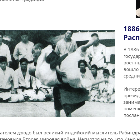
1886
Рас
В 1886
госуда
военны
вошло 
средни
Интере
презид
занима
помеще
послан
ателем дзюдо был великий индийский мыслитель Рабиндран
тановила Вторая мировая война. Несмотря на то, что Кано 