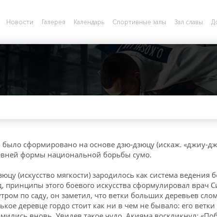
Новости
Галерея
Календарь
Спортивные залы
Зал славы
Д
 было сформировано на основе дзю-дзюцу (искаж. «джиу-джи
евней формы национальной борьбы сумо.
зюцу (искусство мягкости) зародилось как система ведения 
д, принципы этого боевого искусства сформулировал врач 
утром по саду, он заметил, что ветки больших деревьев сл
ькое деревце гордо стоит как ни в чем не бывало: его ветки
мились вновь. Увидев такое чудо, Акияма воскликнул: «По