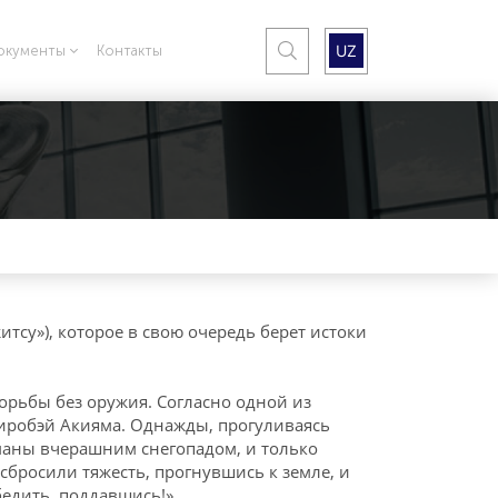
UZ
окументы
Контакты
тсу»), которое в свою очередь берет истоки
борьбы без оружия. Согласно одной из
Сиробэй Акияма. Однажды, прогуливаясь
оманы вчерашним снегопадом, и только
 сбросили тяжесть, прогнувшись к земле, и
бедить, поддавшись!»