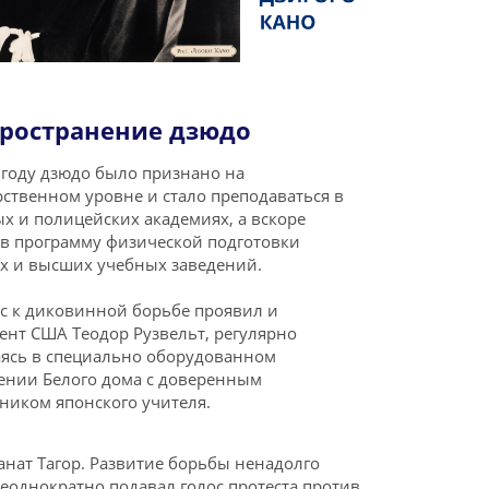
пространение дзюдо
 году дзюдо было признано на
рственном уровне и стало преподаваться в
х и полицейских академиях, а вскоре
в программу физической подготовки
х и высших учебных заведений.
с к диковинной борьбе проявил и
ент США Теодор Рузвельт, регулярно
ясь в специально оборудованном
нии Белого дома с доверенным
ником японского учителя.
ат Тагор. Развитие борьбы ненадолго
неоднократно подавал голос протеста против