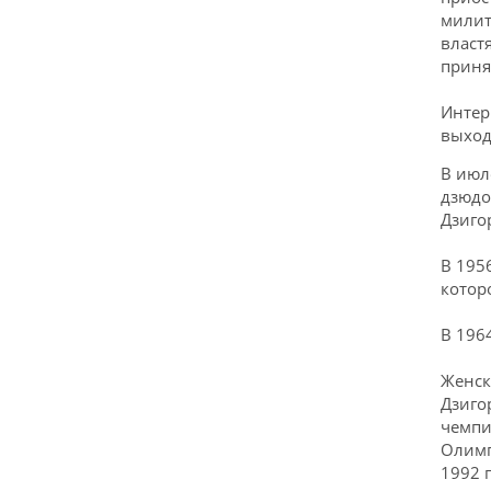
милит
власт
приня
Интер
выход
В июл
дзюдо
Дзиго
В 195
котор
В 196
Женск
Дзиго
чемпи
Олимп
1992 г