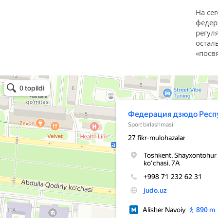
На се
федер
регул
остал
«посв