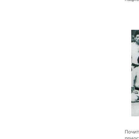
Почит
приос