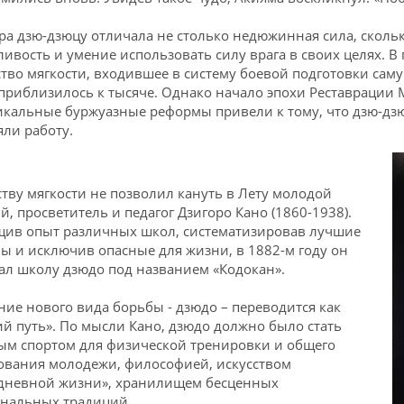
ра дзю-дзюцу отличала не столько недюжинная сила, скольк
ливость и умение использовать силу врага в своих целях. 
ство мягкости, входившее в систему боевой подготовки самур
приблизилось к тысяче. Однако начало эпохи Реставрации М
икальные буржуазные реформы привели к тому, что дзю-дз
яли работу.
ству мягкости не позволил кануть в Лету молодой
Instagram
Telegram
й, просветитель и педагог Дзигоро Кано (1860-1938).
ив опыт различных школ, систематизировав лучшие
ы и исключив опасные для жизни, в 1882-м году он
ал школу дзюдо под названием «Кодокан».
Перейти
Перейти
ние нового вида борьбы - дзюдо – переводится как
ий путь». По мысли Кано, дзюдо должно было стать
ым спортом для физической тренировки и общего
ования молодежи, философией, искусством
дневной жизни», хранилищем бесценных
нальных традиций.