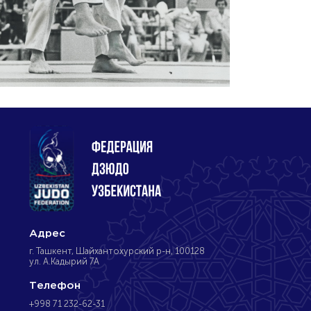
Адрес
г. Ташкент, Шайхантохурский р-н, 100128
ул. А.Кадырий 7А
Телефон
+998 71 232-62-31