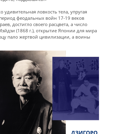
о удивительная ловкость тела, упругая
В период феодальных войн 17-19 веков
аев, достигло своего расцвета, а число
эйдзи (1868 г.), открытие Японии для мира
юцу пало жертвой цивилизации, а воины
Youtube
Перейти