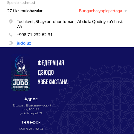
Адрес
г. Ташкент, Шайхантохурский
р-н, 100128
ул. А.Кадырий 7А
Телефон
+998 71 232-62-31