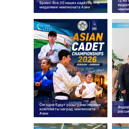
12 из
Браво! Все 20 наших кадетов — с
выдал
медалями чемпионата Азии
чемпи
16.07.2026
16.07.2026
Сегодня будут разыграны первые
Федер
комплекты наград чемпионата
расши
Азии