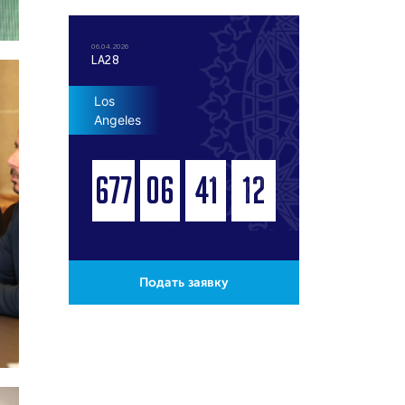
06.04.2026
LA28
Los
Angeles
677
06
41
11
ДНЕЙ
ЧАСОВ
МИНУТ
СЕКУНД
Подать заявку