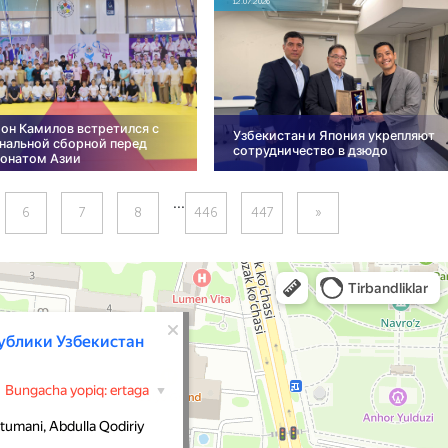
12.07.2026
он Камилов встретился с
Узбекистан и Япония укрепляют
нальной сборной перед
сотрудничество в дзюдо
онатом Азии
...
6
7
8
446
447
»