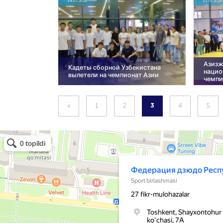
14.07.2026
13.07.2026
Азизж
Кадеты сборной Узбекистана
нацио
вылетели на чемпионат Азии
чемпи
«
1
2
4
5
3