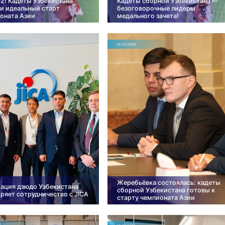
 12! Кадеты Узбекистана
Кадеты сборной Узбекистана —
и идеальный старт
безоговорочные лидеры
оната Азии
медального зачета!
15.07.2026
Жеребьёвка состоялась: кадеты
ация дзюдо Узбекистана
сборной Узбекистана готовы к
ряет сотрудничество с JICA
старту чемпионата Азии