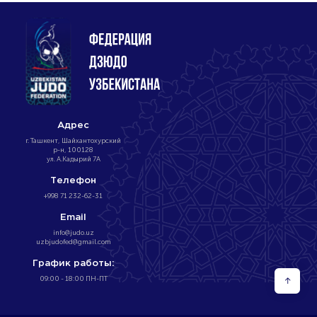
Адрес
г. Ташкент, Шайхантохурский
р-н, 100128
ул. А.Кадырий 7А
Телефон
+998 71 232-62-31
Email
info@judo.uz
uzbjudofed@gmail.com
График работы:
09:00 - 18:00 ПН-ПТ
↑